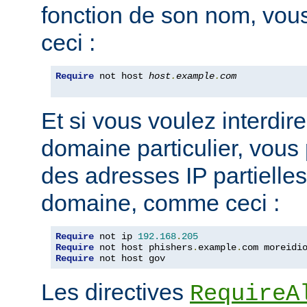
fonction de son nom, vou
ceci :
Require
 not host 
host
.
example
.
com
Et si vous voulez interdire
domaine particulier, vous
des adresses IP partiell
domaine, comme ceci :
Require
 not ip 
192.168
.
205
Require
 not host phishers
.
example
.
com moreidi
Require
 not host gov
Les directives
RequireA