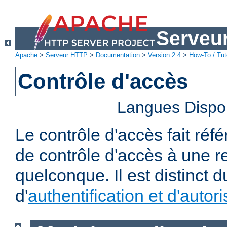
Serveu
Apache
>
Serveur HTTP
>
Documentation
>
Version 2.4
>
How-To / Tut
Contrôle d'accès
Langues Dispo
Le contrôle d'accès fait réf
de contrôle d'accès à une 
quelconque. Il est distinct 
d'
authentification et d'autori