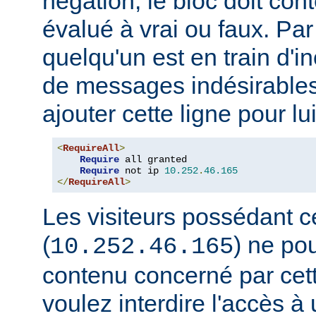
négation, le bloc doit con
évalué à vrai ou faux. Par
quelqu'un est en train d'i
de messages indésirable
ajouter cette ligne pour lui
<
RequireAll
>
Require
 all granted

Require
 not ip 
10.252
.
46.165
</
RequireAll
>
Les visiteurs possédant c
(
) ne pou
10.252.46.165
contenu concerné par cett
voulez interdire l'accès 