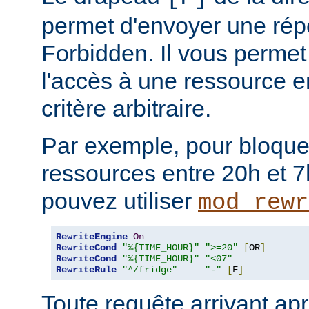
permet d'envoyer une rép
Forbidden. Il vous permet 
l'accès à une ressource e
critère arbitraire.
Par exemple, pour bloque
ressources entre 20h et 7
pouvez utiliser
mod_rewr
RewriteEngine
On
RewriteCond
"%{TIME_HOUR}"
">=20"
[
OR
]
RewriteCond
"%{TIME_HOUR}"
"<07"
RewriteRule
"^/fridge"
"-"
[
F
]
Toute requête arrivant ap