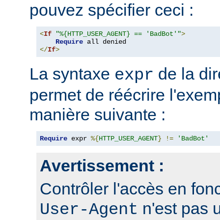
pouvez spécifier ceci :
<
If
"%{HTTP_USER_AGENT} == 'BadBot'"
>
Require
</
If
>
La syntaxe
de la di
expr
permet de réécrire l'exem
manière suivante :
Require
 expr 
%{
HTTP_USER_AGENT
}
!=
'BadBot'
Avertissement :
Contrôler l'accès en fonc
n'est pas 
User-Agent