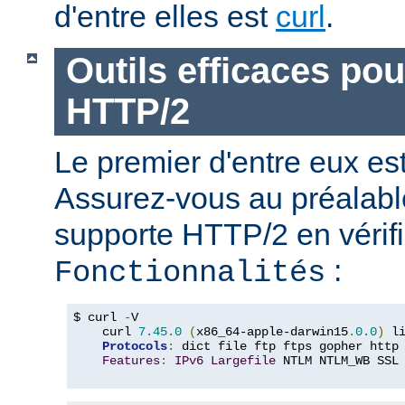
d'entre elles est
curl
.
Outils efficaces po
HTTP/2
Le premier d'entre eux e
Assurez-vous au préalabl
supporte HTTP/2 en vérifi
:
Fonctionnalités
$ curl 
-
V

    curl 
7.45
.
0
(
x86_64-apple-darwin15
.
0.0
)
 l
Protocols
:
 dict file ftp ftps gopher http
Features
:
IPv6
Largefile
 NTLM NTLM_WB SSL