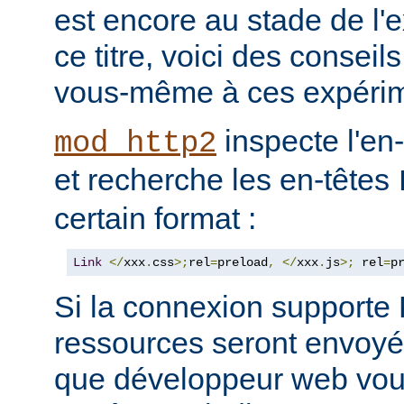
est encore au stade de l'
ce titre, voici des consei
vous-même à ces expérim
inspecte l'en
mod_http2
et recherche les en-têtes
certain format :
Link
</
xxx
.
css
>;
rel
=
preload
,
</
xxx
.
js
>;
 rel
=
p
Si la connexion support
ressources seront envoyée
que développeur web vous