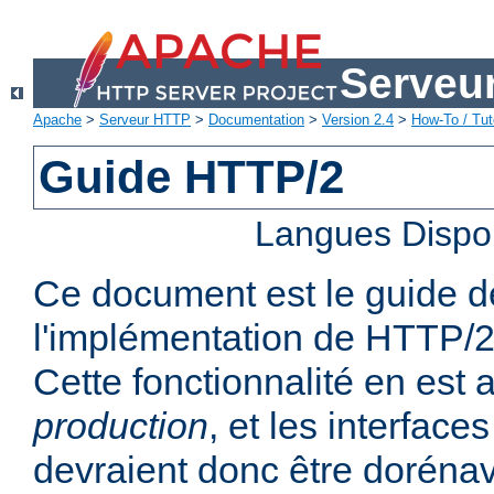
Serveu
Apache
>
Serveur HTTP
>
Documentation
>
Version 2.4
>
How-To / Tut
Guide HTTP/2
Langues Dispo
Ce document est le guide de 
l'implémentation de HTTP/2
Cette fonctionnalité en est
production
, et les interfaces
devraient donc être dorénav