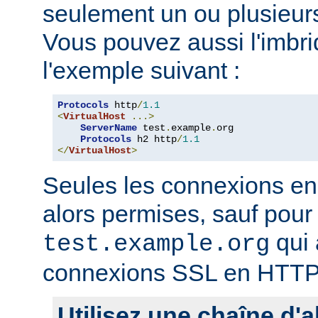
seulement un ou plusieurs
Vous pouvez aussi l'imb
l'exemple suivant :
Protocols
 http
/
1.1
<
VirtualHost
...>
ServerName
 test
.
example
.
org

Protocols
 h2 http
/
1.1
</
VirtualHost
>
Seules les connexions e
alors permises, sauf pour 
qui 
test.example.org
connexions SSL en HTTP
Utilisez une chaîne d'