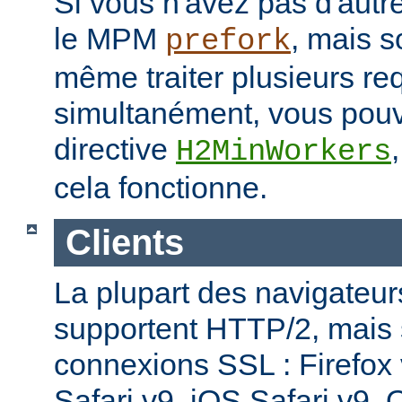
Si vous n'avez pas d'autre
le MPM
, mais s
prefork
même traiter plusieurs re
simultanément, vous pouv
directive
H2MinWorkers
cela fonctionne.
Clients
La plupart des navigateu
supportent HTTP/2, mais
connexions SSL : Firefox
Safari v9, iOS Safari v9,