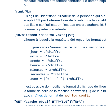
réseaux internes étroitement contrôlés. Le démon httpd 
.
On
(
)
frank
%u
Il s'agit de l'identifiant utilisateur de la personne qu
scripts CGI par l'intermédiaire de la valeur de la vari
pas fiable car l'utilisateur n'est pas encore authentifi
comme la partie précédente.
(
)
[10/Oct/2000:13:55:36 -0700]
%t
L'heure à laquelle la requête a été reçue. Le format est 
[jour/mois/année:heure:minutes:secondes 
jour = 2*chiffre
mois = 3*lettre
année = 4*chiffre
heure = 2*chiffre
minutes = 2*chiffre
secondes = 2*chiffre
zone = (`+' | `-') 4*chiffre
Il est possible de modifier le format d'affichage de l'he
la forme de celle de la fonction
de la bib
strftime(3)
aux.
chaînes de format
de
.
mod_log_config
(
)
"GET /apache_pb.gif HTTP/1.0"
\"%r\"