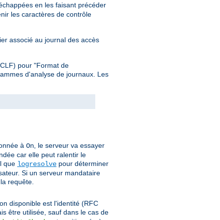
 échappées en les faisant précéder
nir les caractères de contrôle
hier associé au journal des accès
 (CLF) pour "Format de
grammes d'analyse de journaux. Les
ionnée à
, le serveur va essayer
On
dée car elle peut ralentir le
el que
pour déterminer
logresolve
isateur. Si un serveur mandataire
 la requête.
on disponible est l'identité (RFC
is être utilisée, sauf dans le cas de