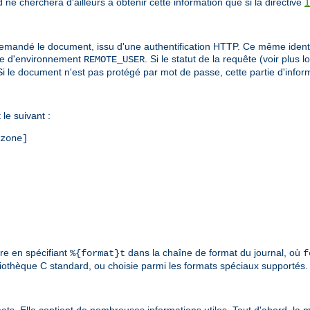
ne cherchera d'ailleurs à obtenir cette information que si la directive
I
i a demandé le document, issu d'une authentification HTTP. Ce même ident
able d'environnement
. Si le statut de la requête (voir plus l
REMOTE_USER
é. Si le document n'est pas protégé par mot de passe, cette partie d'info
le suivant :
zone]
ure en spécifiant
dans la chaîne de format du journal, où
%{format}t
f
liothèque C standard, ou choisie parmi les formats spéciaux supportés. 