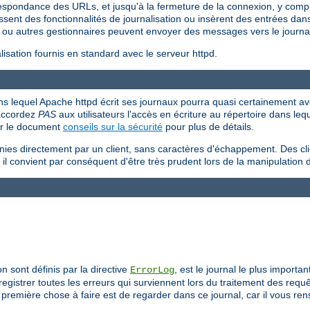
respondance des URLs, et jusqu'à la fermeture de la connexion, y compr
ssent des fonctionnalités de journalisation ou insèrent des entrées dans 
ou autres gestionnaires peuvent envoyer des messages vers le journal
sation fournis en standard avec le serveur httpd.
 dans lequel Apache httpd écrit ses journaux pourra quasi certainement avo
'accordez
PAS
aux utilisateurs l'accès en écriture au répertoire dans le
ir le document
conseils sur la sécurité
pour plus de détails.
rnies directement par un client, sans caractères d'échappement. Des cl
 il convient par conséquent d'être très prudent lors de la manipulation 
on sont définis par la directive
, est le journal le plus importa
ErrorLog
egistrer toutes les erreurs qui surviennent lors du traitement des req
remière chose à faire est de regarder dans ce journal, car il vous re