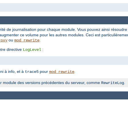
rité de journalisation pour chaque module. Vous pouvez ainsi résoudr
augmenter ce volume pour les autres modules. Ceci est particulièrement
ou
.
roxy
mod_rewrite
tre directive
:
LogLevel
ni à info, et à
pour
.
trace5
mod_rewrite
n par module des versions précédentes du serveur, comme
.
RewriteLog