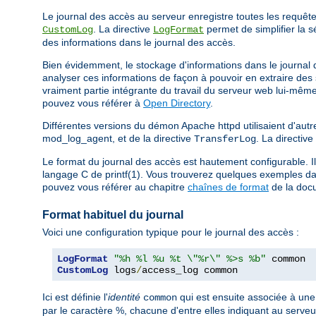
Le journal des accès au serveur enregistre toutes les requêtes 
. La directive
permet de simplifier la s
CustomLog
LogFormat
des informations dans le journal des accès.
Bien évidemment, le stockage d'informations dans le journal de
analyser ces informations de façon à pouvoir en extraire des 
vraiment partie intégrante du travail du serveur web lui-même
pouvez vous référer à
Open Directory
.
Différentes versions du démon Apache httpd utilisaient d'autre
mod_log_agent, et de la directive
. La directive
TransferLog
Le format du journal des accès est hautement configurable. Il
langage C de printf(1). Vous trouverez quelques exemples dan
pouvez vous référer au chapitre
chaînes de format
de la doc
Format habituel du journal
Voici une configuration typique pour le journal des accès :
LogFormat
"%h %l %u %t \"%r\" %>s %b"
CustomLog
 logs
/
access_log common
Ici est définie l'
identité
qui est ensuite associée à une 
common
par le caractère %, chacune d'entre elles indiquant au serveur