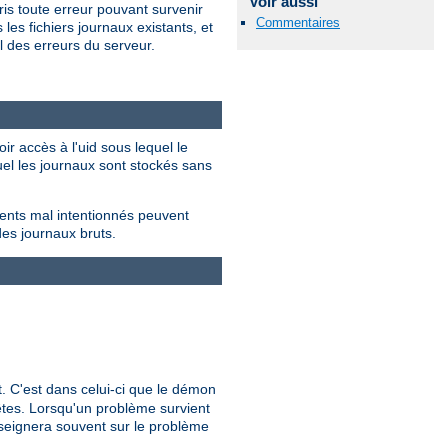
Voir aussi
is toute erreur pouvant survenir
Commentaires
les fichiers journaux existants, et
 des erreurs du serveur.
ir accès à l'uid sous lequel le
quel les journaux sont stockés sans
ients mal intentionnés peuvent
des journaux bruts.
nt. C'est dans celui-ci que le démon
uêtes. Lorsqu'un problème survient
nseignera souvent sur le problème