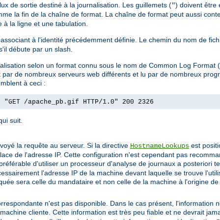
lux de sortie destiné à la journalisation. Les guillemets (
) doivent être
"
omme la fin de la chaîne de format. La chaîne de format peut aussi conte
à la ligne et une tabulation.
 l'associant à l'identité précédemment définie. Le chemin du nom de fic
 s'il débute par un slash.
ournalisation selon un format connu sous le nom de Common Log Format
uit par de nombreux serveurs web différents et lu par de nombreux pro
mblent à ceci :
] "GET /apache_pb.gif HTTP/1.0" 200 2326
ui suit.
envoyé la requête au serveur. Si la directive
est posit
HostnameLookups
 place de l'adresse IP. Cette configuration n'est cependant pas recomman
préférable d'utiliser un processeur d'analyse de journaux a posteriori t
cessairement l'adresse IP de la machine devant laquelle se trouve l'util
indiquée sera celle du mandataire et non celle de la machine à l'origine de
correspondante n'est pas disponible. Dans le cas présent, l'information n
machine cliente. Cette information est très peu fiable et ne devrait jama