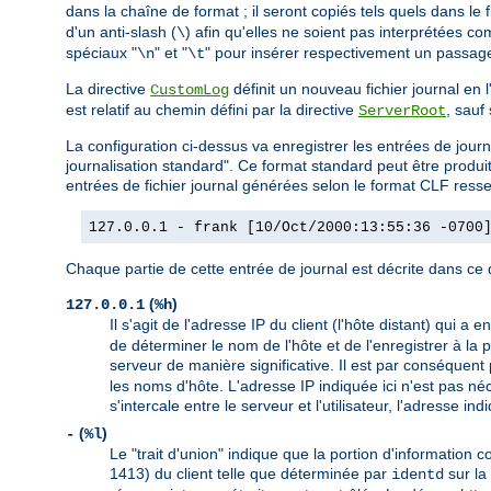
dans la chaîne de format ; il seront copiés tels quels dans le f
d'un anti-slash (
) afin qu'elles ne soient pas interprétées c
\
spéciaux "
" et "
" pour insérer respectivement un passage 
\n
\t
La directive
définit un nouveau fichier journal en
CustomLog
est relatif au chemin défini par la directive
, sauf
ServerRoot
La configuration ci-dessus va enregistrer les entrées de j
journalisation standard". Ce format standard peut être prod
entrées de fichier journal générées selon le format CLF resse
127.0.0.1 - frank [10/Oct/2000:13:55:36 -0700
Chaque partie de cette entrée de journal est décrite dans ce q
(
)
127.0.0.1
%h
Il s'agit de l'adresse IP du client (l'hôte distant) qui a 
de déterminer le nom de l'hôte et de l'enregistrer à la
serveur de manière significative. Il est par conséquent 
les noms d'hôte. L'adresse IP indiquée ici n'est pas né
s'intercale entre le serveur et l'utilisateur, l'adresse 
(
)
-
%l
Le "trait d'union" indique que la portion d'information 
1413) du client telle que déterminée par
sur la 
identd