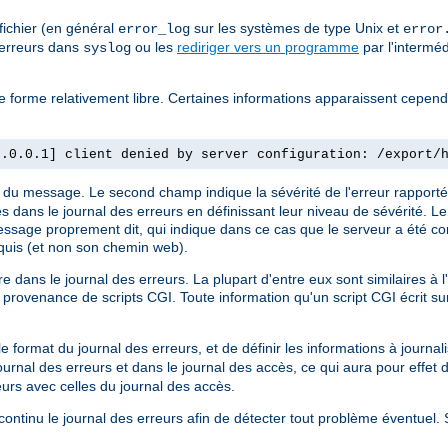
fichier (en général
sur les systèmes de type Unix et
error_log
error
 erreurs dans
ou les
rediriger vers un programme
par l'intermé
syslog
 de forme relativement libre. Certaines informations apparaissent cepen
7.0.0.1] client denied by server configuration: /export/
re du message. Le second champ indique la sévérité de l'erreur rapporté
es dans le journal des erreurs en définissant leur niveau de sévérité. L
 message proprement dit, qui indique dans ce cas que le serveur a été con
quis (et non son chemin web).
dans le journal des erreurs. La plupart d'entre eux sont similaires à 
rovenance de scripts CGI. Toute information qu'un script CGI écrit sur
.
format du journal des erreurs, et de définir les informations à journali
journal des erreurs et dans le journal des accès, ce qui aura pour effet 
eurs avec celles du journal des accès.
n continu le journal des erreurs afin de détecter tout problème éventuel.