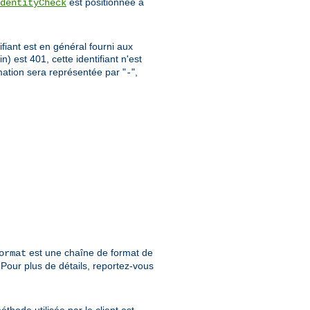
est positionnée à
dentityCheck
ifiant est en général fourni aux
oin) est 401, cette identifiant n'est
rmation sera représentée par "
",
-
est une chaîne de format de
ormat
Pour plus de détails, reportez-vous