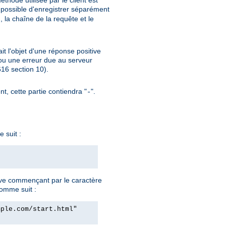
thode utilisée par le client est
si possible d'enregistrer séparément
, la chaîne de la requête et le
ait l'objet d'une réponse positive
ou une erreur due au serveur
6 section 10).
nt, cette partie contiendra "
".
-
 suit :
ve commençant par le caractère
comme suit :
mple.com/start.html"