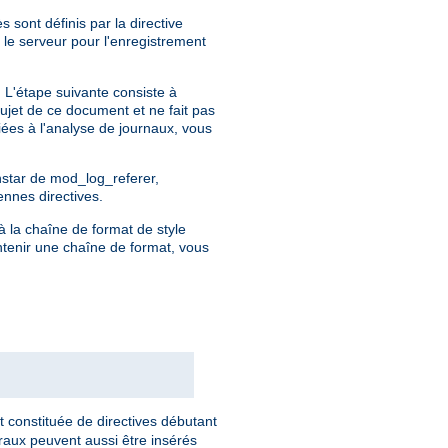
 sont définis par la directive
 le serveur pour l'enregistrement
. L'étape suivante consiste à
sujet de ce document et ne fait pas
iées à l'analyse de journaux, vous
instar de mod_log_referer,
ennes directives.
à la chaîne de format de style
ntenir une chaîne de format, vous
t constituée de directives débutant
éraux peuvent aussi être insérés