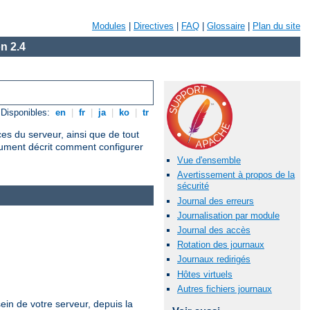
Modules
|
Directives
|
FAQ
|
Glossaire
|
Plan du site
n 2.4
Disponibles:
en
|
fr
|
ja
|
ko
|
tr
ces du serveur, ainsi que de tout
cument décrit comment configurer
Vue d'ensemble
Avertissement à propos de la
sécurité
Journal des erreurs
Journalisation par module
Journal des accès
Rotation des journaux
Journaux redirigés
Hôtes virtuels
Autres fichiers journaux
ein de votre serveur, depuis la