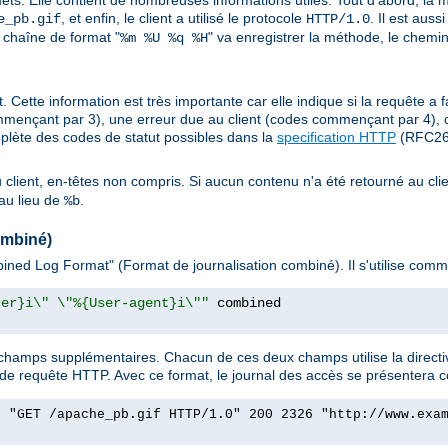
mets. Elle contient de nombreuses informations utiles. Tout d'abord, la mé
, et enfin, le client a utilisé le protocole
. Il est aus
e_pb.gif
HTTP/1.0
 chaîne de format "
" va enregistrer la méthode, le chemin
%m %U %q %H
. Cette information est très importante car elle indique si la requête a f
mençant par 3), une erreur due au client (codes commençant par 4), 
plète des codes de statut possibles dans la
specification HTTP
(RFC261
au client, en-têtes non compris. Si aucun contenu n'a été retourné au clie
au lieu de
.
%b
ombiné)
ned Log Format" (Format de journalisation combiné). Il s'utilise comme
rer}i\" \"%{User-agent}i\""
hamps supplémentaires. Chacun de ces deux champs utilise la directi
 de requête HTTP. Avec ce format, le journal des accès se présentera 
] "GET /apache_pb.gif HTTP/1.0" 200 2326 "http://www.exa