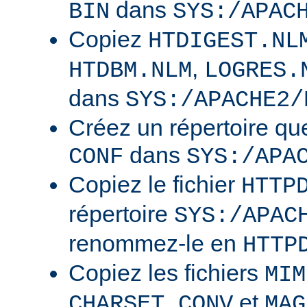
dans
BIN
SYS:/APAC
Copiez
HTDIGEST.NL
,
HTDBM.NLM
LOGRES.
dans
SYS:/APACHE2/
Créez un répertoire qu
dans
CONF
SYS:/APA
Copiez le fichier
HTTP
répertoire
SYS:/APAC
renommez-le en
HTTP
Copiez les fichiers
MIM
et
CHARSET.CONV
MAG