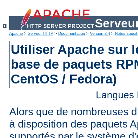
Serveu
Apache
>
Serveur HTTP
>
Documentation
>
Version 2.4
>
Notes spécif
Utiliser Apache sur 
base de paquets RPM
CentOS / Fedora)
Langues 
Alors que de nombreuses di
à disposition des paquets 
supportés par le système d'