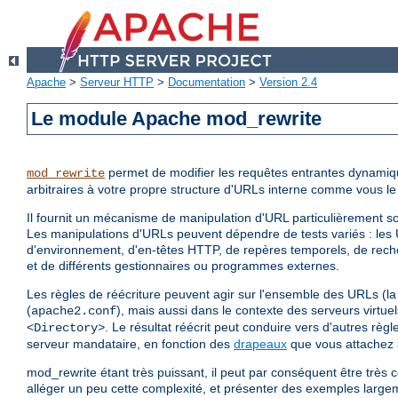
Apache
>
Serveur HTTP
>
Documentation
>
Version 2.4
Le module Apache mod_rewrite
permet de modifier les requêtes entrantes dynamiq
mod_rewrite
arbitraires à votre propre structure d'URLs interne comme vous le
Il fournit un mécanisme de manipulation d'URL particulièrement so
Les manipulations d'URLs peuvent dépendre de tests variés : les 
d'environnement, d'en-têtes HTTP, de repères temporels, de re
et de différents gestionnaires ou programmes externes.
Les règles de réécriture peuvent agir sur l'ensemble des URLs (la 
(
), mais aussi dans le contexte des serveurs virtue
apache2.conf
. Le résultat réécrit peut conduire vers d'autres rè
<Directory>
serveur mandataire, en fonction des
drapeaux
que vous attachez 
mod_rewrite étant très puissant, il peut par conséquent être trè
alléger un peu cette complexité, et présenter des exemples large