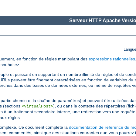
Serveur HTTP Apache Versio
Langue
uement, en fonction de règles manipulant des
expressions rationnelles
 souhaitez.
uple et puissant en supportant un nombre illimité de règles et de cond
URLs peuvent être finement caractérisées en fonction de variables du s
cherches dans des bases de données externes, ou même de requêtes v
partie chemin et la chaîne de paramètres) et peuvent être utilisées dan
ls (sections
), ou dans le contexte des répertoires (fich
<VirtualHost>
gles à un traitement secondaire interne, une redirection vers une requê
aux règles
s complexe. Ce document complète la
documentation de référence du m
ment commentés, ainsi que des situations courantes que vous pourrez 