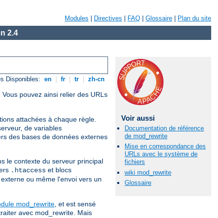
Modules
|
Directives
|
FAQ
|
Glossaire
|
Plan du site
n 2.4
s Disponibles:
en
|
fr
|
tr
|
zh-cn
. Vous pouvez ainsi relier des URLs
Voir aussi
itions attachées à chaque règle.
erveur, de variables
Documentation de référence
de mod_rewrite
ers des bases de données externes
Mise en correspondance des
URLs avec le système de
s le contexte du serveur principal
fichiers
iers
et blocs
.htaccess
wiki mod_rewrite
te externe ou même l'envoi vers un
Glossaire
odule mod_rewrite
, et est sensé
traiter avec mod_rewrite. Mais