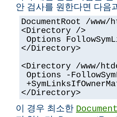
안 검사를 원한다면 다음과
DocumentRoot /www/h
<Directory />
Options FollowSymL
</Directory>
<Directory /www/htd
Options -FollowSym
+SymLinksIfOwnerMa
</Directory>
이 경우 최소한
Documen