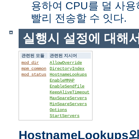
용하여 CPU를 덜 사용
빨리 전송할 수 잇다.
실행시 설정에 대해
관련된 모듈
관련된 지시어
mod_dir
AllowOverride
mpm_common
DirectoryIndex
mod_status
HostnameLookups
EnableMMAP
EnableSendfile
KeepAliveTimeout
MaxSpareServers
MinSpareServers
Options
StartServers
HostnameLookups