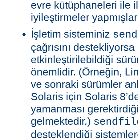
evre kütüphaneleri ile il
iyileştirmeler yapmışla
İşletim sisteminiz
send
çağrısını destekliyors
etkinleştirilebildiği sü
önemlidir. (Örneğin, Lin
ve sonraki sürümler an
Solaris için Solaris 8’
yamanması gerektirdiğ
gelmektedir.)
sendfil
desteklendiği sistemle