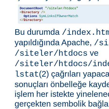
DocumentRoot
"/siteler/htdocs"
<
Directory
/>
Options
SymLinksIfOwnerMatch
</
Directory
>
Bu durumda
/index.ht
yapıldığında Apache,
/si
ve
/siteler/htdocs
/siteler/htdocs/ind
(2) çağrıları yapaca
lstat
sonuçları önbelleğe kayd
işlem her istekte yinelene
gerçekten sembolik bağlar