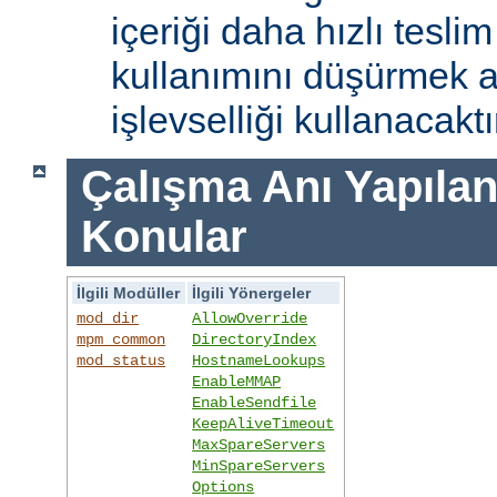
içeriği daha hızlı tesli
kullanımını düşürmek 
işlevselliği kullanacaktı
Çalışma Anı Yapıland
Konular
İlgili Modüller
İlgili Yönergeler
mod_dir
AllowOverride
mpm_common
DirectoryIndex
mod_status
HostnameLookups
EnableMMAP
EnableSendfile
KeepAliveTimeout
MaxSpareServers
MinSpareServers
Options