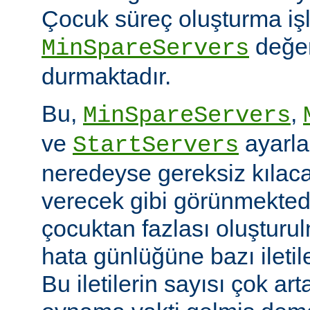
Çocuk süreç oluşturma iş
değer
MinSpareServers
durmaktadır.
Bu,
,
MinSpareServers
ve
ayarla
StartServers
neredeyse gereksiz kılaca
verecek gibi görünmekted
çocuktan fazlası oluştur
hata günlüğüne bazı ileti
Bu iletilerin sayısı çok ar