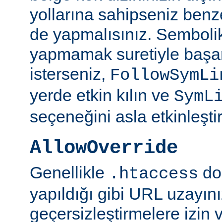
yollarına sahipseniz benze
de yapmalısınız. Semboli
yapmamak suretiyle başar
isterseniz,
FollowSymLi
yerde etkin kılın ve
SymL
seçeneğini asla etkinleşti
AllowOverride
Genellikle
do
.htaccess
yapıldığı gibi URL uzayın
geçersizleştirmelere izin