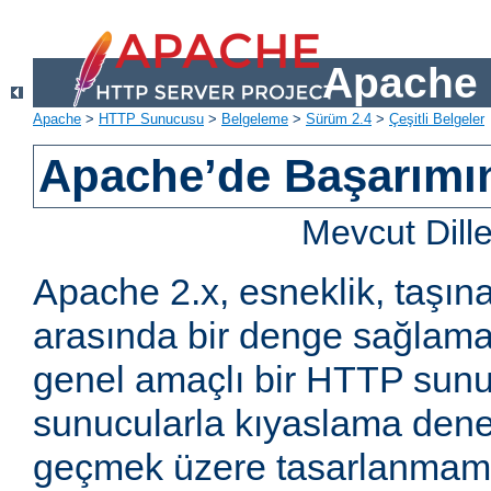
Apache 
Apache
>
HTTP Sunucusu
>
Belgeleme
>
Sürüm 2.4
>
Çeşitli Belgeler
Apache’de Başarımın 
Mevcut Dill
Apache 2.x, esneklik, taşına
arasında bir denge sağlama
genel amaçlı bir HTTP sun
sunucularla kıyaslama den
geçmek üzere tasarlanmam