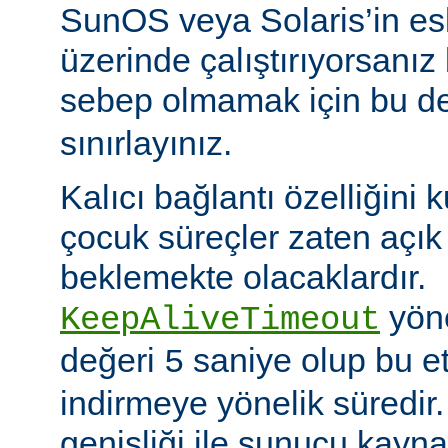
SunOS veya Solaris’in es
üzerinde çalıştırıyorsanız
sebep olmamak için bu d
sınırlayınız.
Kalıcı bağlantı özelliğini 
çocuk süreçler zaten açık 
beklemekte olacaklardır.
yöne
KeepAliveTimeout
değeri
saniye olup bu et
5
indirmeye yönelik süredir
genişliği ile sunucu kayna