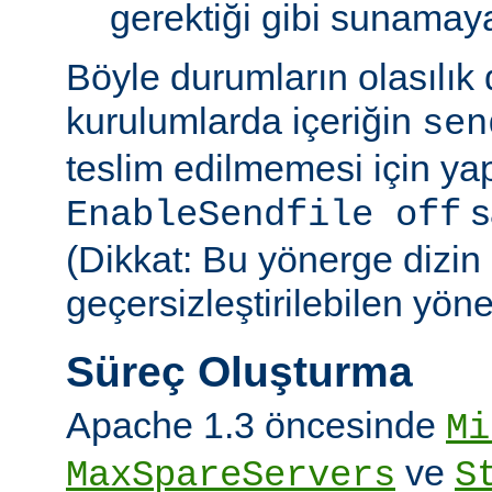
gerektiği gibi sunamayab
Böyle durumların olasılık
kurulumlarda içeriğin
sen
teslim edilmemesi için ya
sa
EnableSendfile off
(Dikkat: Bu yönerge dizin
geçersizleştirilebilen yön
Süreç Oluşturma
Apache 1.3 öncesinde
Mi
ve
MaxSpareServers
S