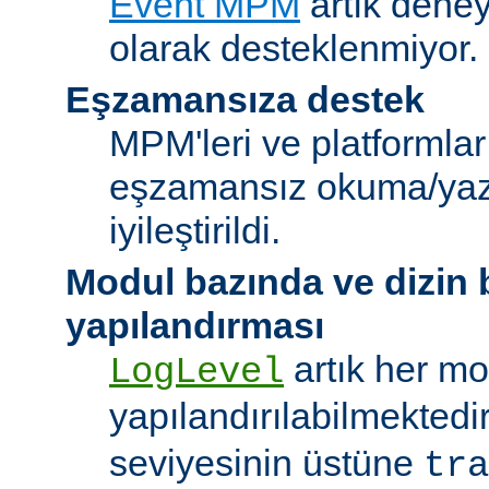
Event MPM
artık deney
olarak desteklenmiyor.
Eşzamansıza destek
MPM'leri ve platformlar
eşzamansız okuma/ya
iyileştirildi.
Modul bazında ve dizin
yapılandırması
artık her mo
LogLevel
yapılandırılabilmektedi
seviyesinin üstüne
tra