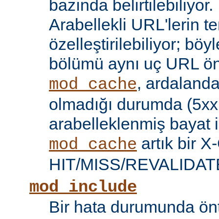
bazında belirtilebiliyor.
Arabellekli URL'lerin t
özelleştirilebiliyor; böy
bölümü aynı uç URL öne
, ardalanda
mod_cache
olmadığı durumda (5xx 
arabelleklenmiş bayat iç
artık bir X
mod_cache
HIT/MISS/REVALIDATE y
mod_include
Bir hata durumunda önt