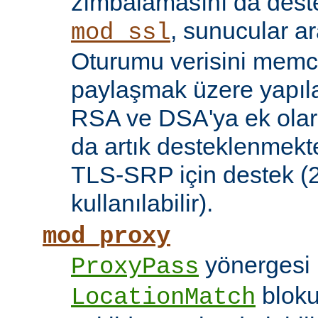
zımbalamasını da deste
, sunucular a
mod_ssl
Oturumu verisini mem
paylaşmak üzere yapılan
RSA ve DSA'ya ek olar
da artık desteklenmekte
TLS-SRP için destek (2.
kullanılabilir).
mod_proxy
yönergesi 
ProxyPass
bloku
LocationMatch