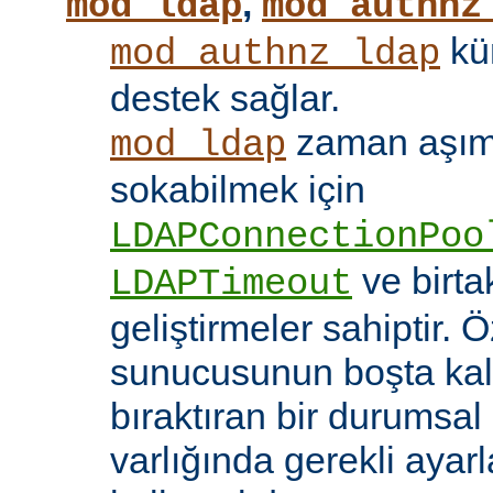
,
mod_ldap
mod_authnz
kü
mod_authnz_ldap
destek sağlar.
zaman aşıml
mod_ldap
sokabilmek için
LDAPConnectionPoo
ve birt
LDAPTimeout
geliştirmeler sahiptir. 
sunucusunun boşta kalm
bıraktıran bir durumsal
varlığında gerekli ayar