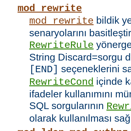
mod_rewrite
bildik 
mod_rewrite
senaryolarını basitleşti
yönerg
RewriteRule
String Discard=sorgu diz
seçeneklerini s
[END]
içinde k
RewriteCond
ifadeler kullanımını mü
SQL sorgularının
Rewr
olarak kullanılması sağ