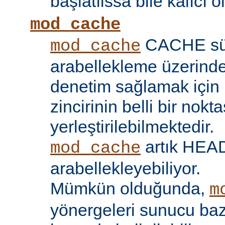
başlatılssa bile kalıcı ol
mod_cache
CACHE sü
mod_cache
arabellekleme üzerind
denetim sağlamak için 
zincirinin belli bir nokt
yerleştirilebilmektedir.
artık HEAD 
mod_cache
arabellekleyebiliyor.
Mümkün olduğunda,
m
yönergeleri sunucu bazı