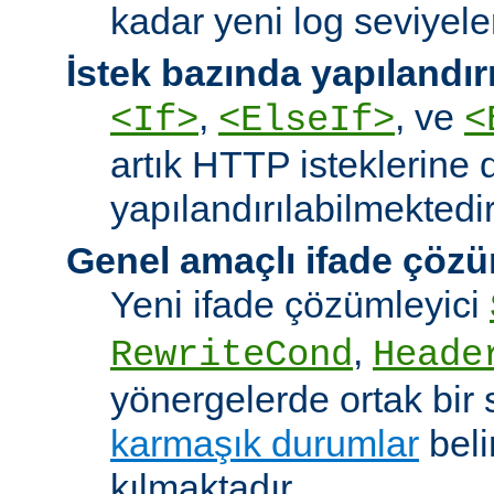
kadar yeni log seviyeler
İstek bazında yapılandı
,
, ve
<If>
<ElseIf>
<
artık HTTP isteklerine 
yapılandırılabilmektedir
Genel amaçlı ifade çözü
Yeni ifade çözümleyici
,
RewriteCond
Heade
yönergelerde ortak bir 
karmaşık durumlar
bel
kılmaktadır.