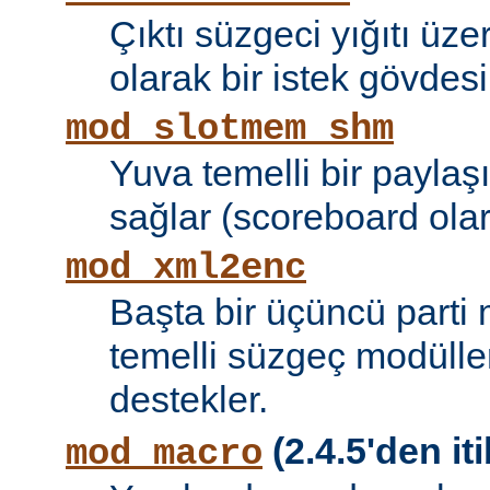
Çıktı süzgeci yığıtı üze
olarak bir istek gövdesi
mod_slotmem_shm
Yuva temelli bir paylaşı
sağlar (scoreboard olara
mod_xml2enc
Başta bir üçüncü parti
temelli süzgeç modüller
destekler.
(2.4.5'den iti
mod_macro