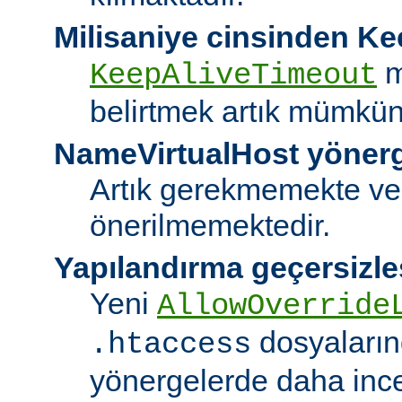
Milisaniye cinsinden K
m
KeepAliveTimeout
belirtmek artık mümkün
NameVirtualHost yöner
Artık gerekmemekte ve
önerilmemektedir.
Yapılandırma geçersizle
Yeni
AllowOverride
dosyalarınd
.htaccess
yönergelerde daha ince