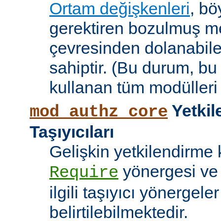
Ortam değişkenleri
, bö
gerektiren bozulmuş me
çevresinden dolanabile
sahiptir. (Bu durum, bu
kullanan tüm modülleri e
Yetkil
mod_authz_core
Taşıyıcıları
Gelişkin yetkilendirme k
yönergesi v
Require
ilgili taşıyıcı yönergele
belirtilebilmektedir.