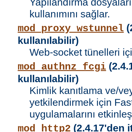
Yapılandırma dosyalar
kullanımını sağlar.
(
mod_proxy_wstunnel
kullanılabilir)
Web-socket tünelleri iç
(2.4.
mod_authnz_fcgi
kullanılabilir)
Kimlik kanıtlama ve/vey
yetkilendirmek için Fa
uygulamalarını etkinleşti
(2.4.17'den i
mod_http2