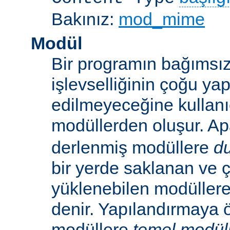
Bakınız:
mod_mime
Modül
Bir programın bağımsız
işlevselliğinin çoğu ya
edilmeyeceğine kullanıc
modüllerden oluşur. A
derlenmiş modüllere
d
bir yerde saklanan ve ç
yüklenebilen modüller
denir. Yapılandırmaya ö
modüllere
temel modül