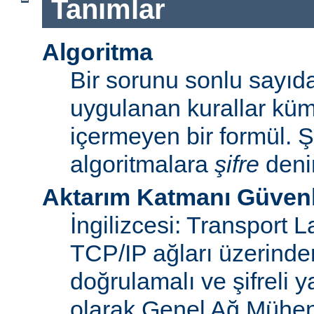
Tanımlar
Algoritma
Bir sorunu sonlu sayı
uygulanan kurallar küme
içermeyen bir formül. Ş
algoritmalara
şifre
denir
Aktarım Katmanı Güvenl
İngilizcesi: Transport 
TCP/IP ağları üzerinden
doğrulamalı ve şifreli y
olarak Genel Ağ Mühen