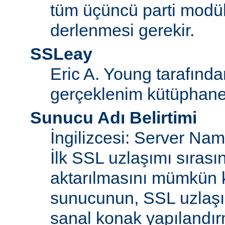
tüm üçüncü parti modül
derlenmesi gerekir.
SSLeay
Eric A. Young tarafınd
gerçeklenim kütüphane
Sunucu Adı Belirtimi
İngilizcesi: Server Na
İlk SSL uzlaşımı sıras
aktarılmasını mümkün kı
sunucunun, SSL uzlaşım
sanal konak yapılandır