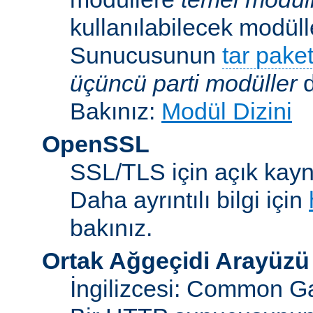
kullanılabilecek modü
Sunucusunun
tar paket
üçüncü parti modüller
d
Bakınız:
Modül Dizini
OpenSSL
SSL/TLS için açık kayna
Daha ayrıntılı bilgi için
bakınız.
Ortak Ağgeçidi Arayüzü
İngilizcesi: Common Ga