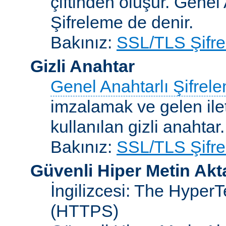
çiftinden oluşur. Genel
Şifreleme de denir.
Bakınız:
SSL/TLS Şifre
Gizli Anahtar
Genel Anahtarlı Şifrel
imzalamak ve gelen ilet
kullanılan gizli anahtar.
Bakınız:
SSL/TLS Şifre
Güvenli Hiper Metin Ak
İngilizcesi: The HyperT
(HTTPS)