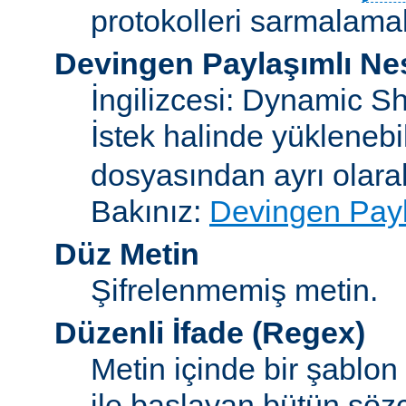
protokolleri sarmalamakt
Devingen Paylaşımlı Ne
İngilizcesi: Dynamic S
İstek halinde yükleneb
dosyasından ayrı olar
Bakınız:
Devingen Payl
Düz Metin
Şifrelenmemiş metin.
Düzenli İfade
(Regex)
Metin içinde bir şablon
ile başlayan bütün sözc