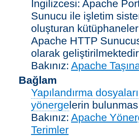
İngilizcesi: Apache Po
Sunucu ile işletim sist
oluşturan kütüphaneler
Apache HTTP Sunucusun
olarak geliştirilmektedir
Bakınız:
Apache Taşınab
Bağlam
Yapılandırma dosyaları
yönerge
lerin bulunması
Bakınız:
Apache Yönerge
Terimler