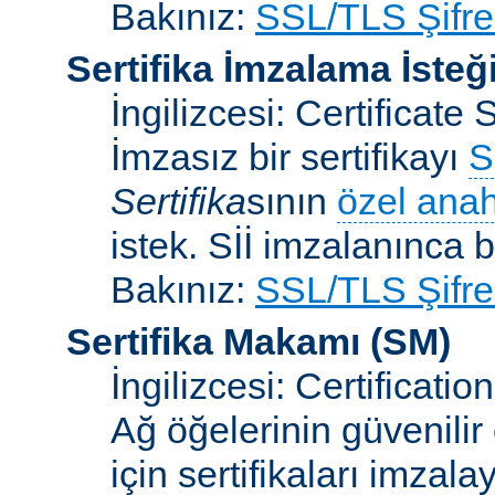
Bakınız:
SSL/TLS Şifre
Sertifika İmzalama İsteğ
İngilizcesi: Certificat
İmzasız bir sertifikayı
S
Sertifika
sının
özel anah
istek. Sİİ imzalanınca bi
Bakınız:
SSL/TLS Şifre
Sertifika Makamı
(SM)
İngilizcesi: Certificatio
Ağ öğelerinin güvenilir
için sertifikaları imzal