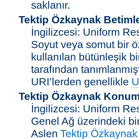
saklanır.
Tektip Özkaynak Betimle
İngilizcesi: Uniform Re
Soyut veya somut bir ö
kullanılan bütünleşik bi
tarafından tanımlanmışt
URI’lerden genellikle
U
Tektip Özkaynak Konuml
İngilizcesi: Uniform R
Genel Ağ üzerindeki bi
Aslen
Tektip Özkaynak 