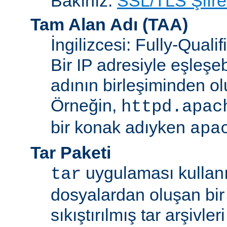
Bakınız:
SSL/TLS Şifre
Tam Alan Adı
(TAA)
İngilizcesi: Fully-Qua
Bir IP adresiyle eşleşeb
adının birleşiminden ol
Örneğin,
httpd.apac
bir konak adıyken
apa
Tar Paketi
uygulaması kullanıl
tar
dosyalardan oluşan bir
sıkıştırılmış tar arşivle