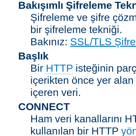
Bakışımlı Şifreleme Tekn
Şifreleme ve şifre çözme
bir şifreleme tekniği.
Bakınız:
SSL/TLS Şifre
Başlık
Bir
HTTP
isteğinin parç
içerikten önce yer alan
içeren veri.
CONNECT
Ham veri kanallarını H
kullanılan bir HTTP
yö