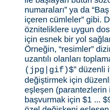
numaraları” ya da “Baş 
içeren cümleler” gibi. D
özniteliklere uygun do
için esnek bir yol sağl
Örneğin, “resimler” dizi
uzantılı olanları toplama
” düzenli i
(jpg|gif)$
değiştirmek için düzenli
eşleşen (parantezlerin
başvurmak için $1 ... $9
özel değişkeni eşleşen 