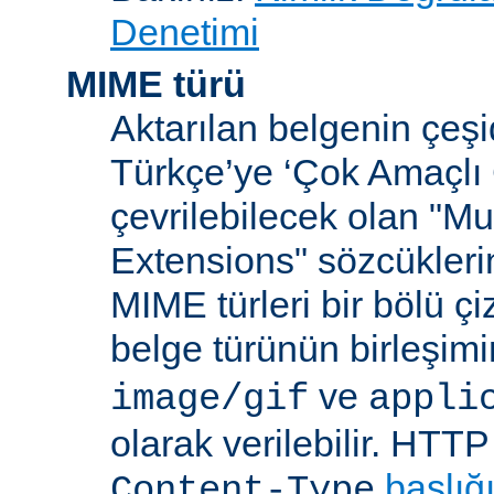
Denetimi
MIME türü
Aktarılan belgenin çeşi
Türkçe’ye ‘Çok Amaçlı 
çevrilebilecek olan "Mu
Extensions" sözcüklerin
MIME türleri bir bölü çiz
belge türünün birleşim
ve
image/gif
appli
olarak verilebilir. HTT
başlığ
Content-Type