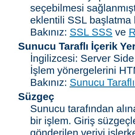
seçebilmesi sağlanmışt
eklentili SSL başlatma
Bakınız:
SSL SSS
ve
R
Sunucu Taraflı İçerik Ye
İngilizcesi: Server Sid
İşlem yönergelerini H
Bakınız:
Sunucu Taraflı
Süzgeç
Sunucu tarafından alın
bir işlem. Giriş süzgeç
gönderilen veriyi işler