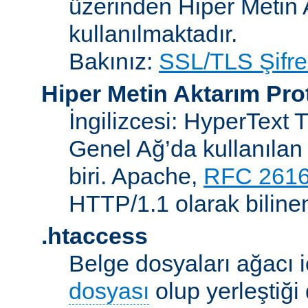
üzerinden Hiper Metin 
kullanılmaktadır.
Bakınız:
SSL/TLS Şifre
Hiper Metin Aktarım Pro
İngilizcesi: HyperText 
Genel Ağ’da kullanılan 
biri. Apache,
RFC 261
HTTP/1.1 olarak biline
.htaccess
Belge dosyaları ağacı iç
dosyası
olup yerleştiği 