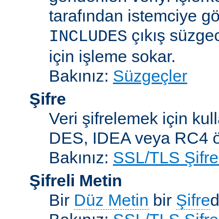
tarafından istemciye gö
çıkış süzgec
INCLUDES
için işleme sokar.
Bakınız:
Süzgeçler
Şifre
Veri şifrelemek için kul
DES, IDEA veya RC4 örn
Bakınız:
SSL/TLS Şifre
Şifreli Metin
Bir
Düz Metin
bir
Şifre
d