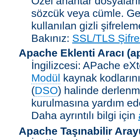
Özel anahtar dosyaların
sözcük veya cümle. Ge
kullanılan gizli şifrele
Bakınız:
SSL/TLS Şifre
Apache Eklenti Aracı
(a
İngilizcesi: APache eXt
Modül
kaynak kodlarını
(
DSO
) halinde derlen
kurulmasına yardım eden
Daha ayrıntılı bilgi için
Apache Taşınabilir Ara