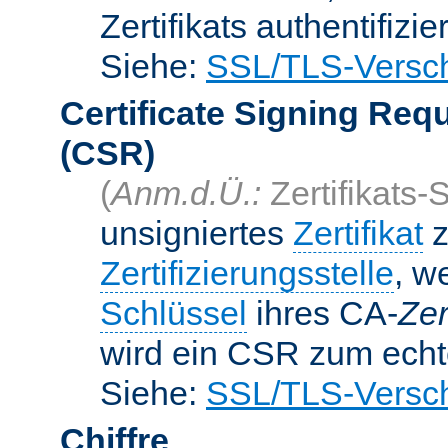
Zertifikats authentifizier
Siehe:
SSL/TLS-Versch
Certificate Signing Req
(CSR)
(
Anm.d.Ü.:
Zertifikats-
unsigniertes
Zertifikat
z
Zertifizierungsstelle
, w
Schlüssel
ihres CA-
Zer
wird ein CSR zum echte
Siehe:
SSL/TLS-Versch
Chiffre