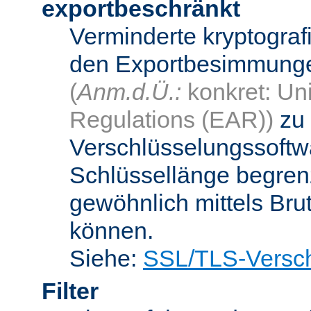
exportbeschränkt
Verminderte kryptograf
den Exportbesimmungen
(
Anm.d.Ü.:
konkret: Uni
Regulations (EAR))
zu 
Verschlüsselungssoftwa
Schlüssellänge begren
gewöhnlich mittels Bru
können.
Siehe:
SSL/TLS-Versch
Filter