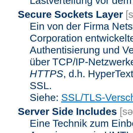
Lastverteilung vor dem
Secure Sockets Layer
[
Ein von der Firma Ne
Corporation entwickelt
Authentisierung und V
über TCP/IP-Netzwerke.
HTTPS
, d.h. HyperTex
SSL.
Siehe:
SSL/TLS-Versch
Server Side Includes
[sə
Eine Technik zum Einb