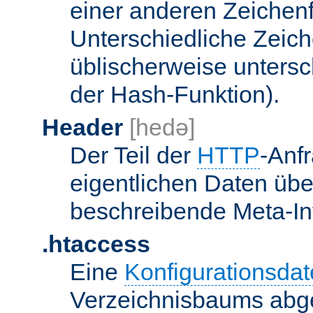
einer anderen Zeichenf
Unterschiedliche Zeic
üblischerweise unters
der Hash-Funktion).
Header
[hedə]
Der Teil der
HTTP
-Anf
eigentlichen Daten über
beschreibende Meta-Inf
.htaccess
Eine
Konfigurationsdat
Verzeichnisbaums abge