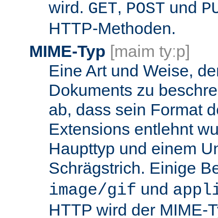
wird.
,
und
GET
POST
P
HTTP-Methoden.
MIME-Typ
[maim tyːp]
Eine Art und Weise, de
Dokuments zu beschrei
ab, dass sein Format d
Extensions entlehnt wu
Haupttyp und einem Unt
Schrägstrich. Einige B
und
image/gif
appl
HTTP wird der MIME-T