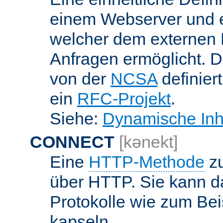
einem Webserver und 
welcher dem externen
Anfragen ermöglicht. Di
von der
NCSA
definier
ein
RFC-Projekt
.
Siehe:
Dynamische Inh
CONNECT
[kənekt]
Eine
HTTP-Methode
zu
über HTTP. Sie kann d
Protokolle wie zum Bei
kapseln.