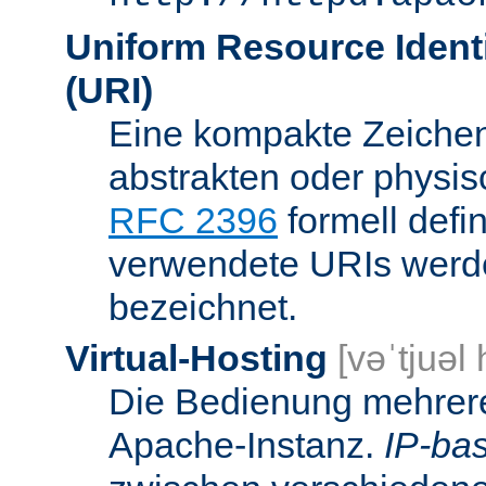
Uniform Resource Identi
(URI)
Eine kompakte Zeichenf
abstrakten oder physis
RFC 2396
formell defi
verwendete URIs werde
bezeichnet.
Virtual-Hosting
[vəˈtjuəl
Die Bedienung mehrere
Apache-Instanz.
IP-bas