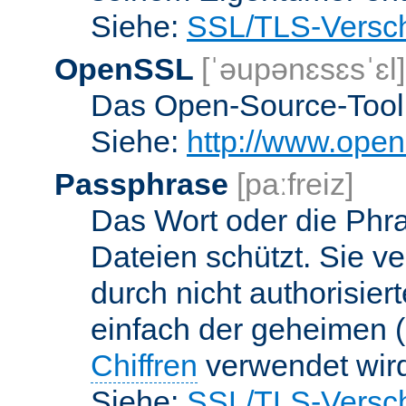
Siehe:
SSL/TLS-Versch
OpenSSL
[ˈəupənɛsɛsˈɛl]
Das Open-Source-Toolk
Siehe:
http://www.open
Passphrase
[paːfreiz]
Das Wort oder die Phra
Dateien schützt. Sie v
durch nicht authorisier
einfach der geheimen (
Chiffren
verwendet wir
Siehe:
SSL/TLS-Versch