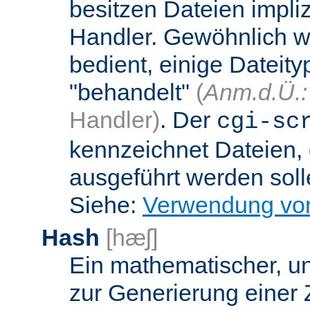
besitzen Dateien impli
Handler. Gewöhnlich w
bedient, einige Dateit
"behandelt"
(
Anm.d.Ü.:
Handler)
. Der
cgi-sc
kennzeichnet Dateien, 
ausgeführt werden soll
Siehe:
Verwendung vo
Hash
[hæʃ]
Ein mathematischer, u
zur Generierung einer 