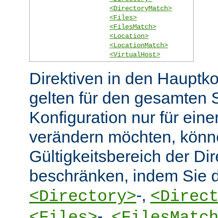
<DirectoryMatch>
<Files>
<FilesMatch>
<Location>
<LocationMatch>
<VirtualHost>
Direktiven in den Hauptko
gelten für den gesamten 
Konfiguration nur für eine
verändern möchten, könn
Gültigkeitsbereich der Dir
beschränken, indem Sie d
-,
<Directory>
<Direc
-,
<Files>
<FilesMatc