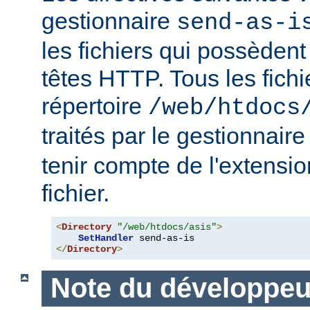
gestionnaire
send-as-i
les fichiers qui possèdent
têtes HTTP. Tous les fichi
répertoire
/web/htdocs
traités par le gestionnair
tenir compte de l'extensi
fichier.
<
Directory
"/web/htdocs/asis"
>
SetHandler
</
Directory
>
Note du développeu