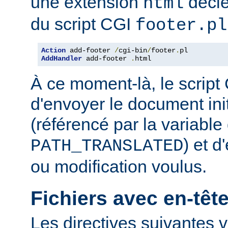
une extension
décle
html
du script CGI
footer.pl
Action
 add-footer 
/
cgi-bin
/
footer
.
AddHandler
 add-footer 
.
html
À ce moment-là, le script
d'envoyer le document in
(référencé par la variabl
) et d
PATH_TRANSLATED
ou modification voulus.
Fichiers avec en-tê
Les directives suivantes v