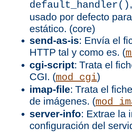
default_handler()
usado por defecto para
estático. (core)
send-as-is
: Envía el 
HTTP tal y como es. (
m
cgi-script
: Trata el fi
CGI. (
)
mod_cgi
imap-file
: Trata el fi
de imágenes. (
mod_im
server-info
: Extrae la
configuración del servid