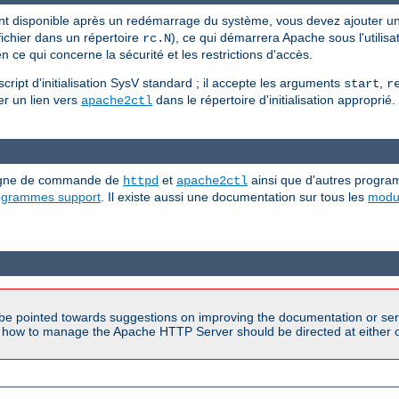
nt disponible après un redémarrage du système, vous devez ajouter u
ichier dans un répertoire
), ce qui démarrera Apache sous l'utilisat
rc.N
 ce qui concerne la sécurité et les restrictions d'accès.
ipt d'initialisation SysV standard ; il accepte les arguments
,
start
r
ller un lien vers
dans le répertoire d'initialisation approprié.
apache2ctl
 ligne de commande de
et
ainsi que d'autres progra
httpd
apache2ctl
rogrammes support
. Il existe aussi une documentation sur tous les
modu
be pointed towards suggestions on improving the documentation or ser
n how to manage the Apache HTTP Server should be directed at either ou