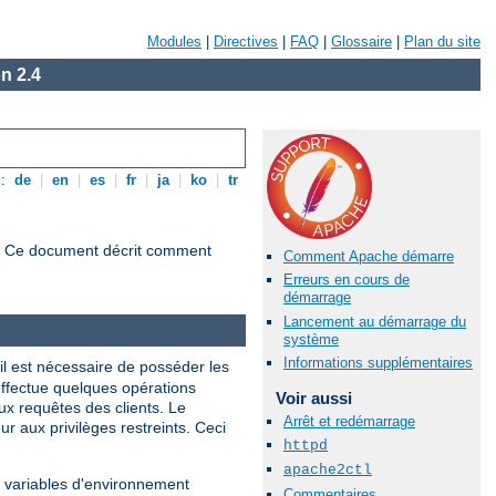
Modules
|
Directives
|
FAQ
|
Glossaire
|
Plan du site
n 2.4
s:
de
|
en
|
es
|
fr
|
ja
|
ko
|
tr
s. Ce document décrit comment
Comment Apache démarre
Erreurs en cours de
démarrage
Lancement au démarrage du
système
Informations supplémentaires
 il est nécessaire de posséder les
 effectue quelques opérations
Voir aussi
ux requêtes des clients. Le
Arrêt et redémarrage
ur aux privilèges restreints. Ceci
httpd
apache2ctl
nes variables d'environnement
Commentaires