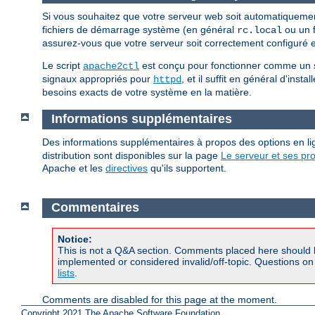
Si vous souhaitez que votre serveur web soit automatiqueme
fichiers de démarrage système (en général
ou un f
rc.local
assurez-vous que votre serveur soit correctement configuré en
Le script
est conçu pour fonctionner comme un scr
apache2ctl
signaux appropriés pour
, et il suffit en général d'insta
httpd
besoins exacts de votre système en la matière.
Informations supplémentaires
Des informations supplémentaires à propos des options en
distribution sont disponibles sur la page
Le serveur et ses p
Apache et les
directives
qu'ils supportent.
Commentaires
Notice:
This is not a Q&A section. Comments placed here should 
implemented or considered invalid/off-topic. Questions o
lists
.
Comments are disabled for this page at the moment.
Copyright 2021 The Apache Software Foundation.