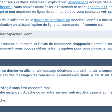
ent sous certains systèmes d'exploitation.
accepte des a
apache2ctl
. Vous pouvez aussi éditer directement le script
en
he2ctl
apache2ctl
et tout argument de ligne de commande que vous souhaitez voir
sy
pd
de localiser et lire le
fichier de configuration
. La locali
apache2.conf
'exécution en utilisant l'option de ligne de commande
comme suit:
-f
che2/apache2.conf
 dissocier du terminal et l'invite de commande réapparaîtra presque i
 moment, vous pouvez utiliser votre navigateur pour vous connecter au 
t
 ce dernier va afficher un message décrivant le problème sur la consol
r. Un des messages d'erreur les plus courants est "
Unable to bind 
vilégié sans être connecté root
utre instance d'Apache ou un autre serveur web est déjà associé au m
che.