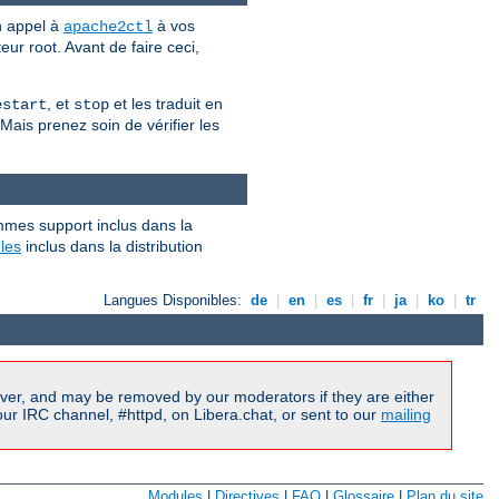
n appel à
à vos
apache2ctl
eur root. Avant de faire ceci,
, et
et les traduit en
estart
stop
 Mais prenez soin de vérifier les
mmes support inclus dans la
les
inclus dans la distribution
Langues Disponibles:
de
|
en
|
es
|
fr
|
ja
|
ko
|
tr
ver, and may be removed by our moderators if they are either
r IRC channel, #httpd, on Libera.chat, or sent to our
mailing
Modules
|
Directives
|
FAQ
|
Glossaire
|
Plan du site