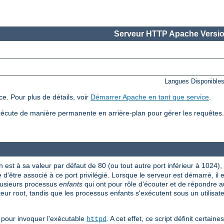
Serveur HTTP Apache Versio
Langues Disponible
e. Pour plus de détails, voir
Démarrer Apache en tant que service
.
écute de manière permanente en arrière-plan pour gérer les requête
n est à sa valeur par défaut de 80 (ou tout autre port inférieur à 1024),
 d'être associé à ce port privilégié. Lorsque le serveur est démarré, il
plusieurs processus
enfants
qui ont pour rôle d'écouter et de répondre a
ateur root, tandis que les processus enfants s'exécutent sous un utilisate
pour invoquer l'exécutable
. A cet effet, ce script définit certai
httpd