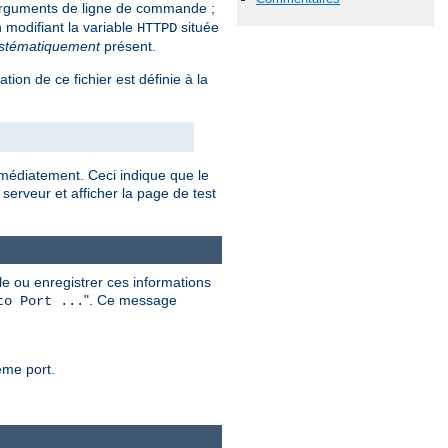
rguments de ligne de commande ;
 modifiant la variable
située
HTTPD
stématiquement
présent.
sation de ce fichier est définie à la
mmédiatement. Ceci indique que le
serveur et afficher la page de test
e ou enregistrer ces informations
". Ce message
to Port ...
ême port.