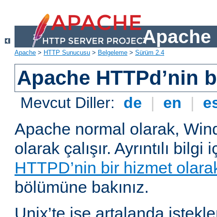
Apache 
Apache
>
HTTP Sunucusu
>
Belgeleme
>
Sürüm 2.4
Apache HTTPd’nin ba
Mevcut Diller:
de
|
en
|
e
Apache normal olarak, Wind
olarak çalışır. Ayrıntılı bilgi 
HTTPD’nin bir hizmet olarak 
bölümüne bakınız.
Unix’te ise artalanda istekl