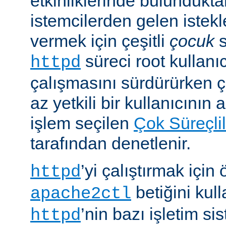
etkinliklerinde bulundukt
istemcilerden gelen istekl
vermek için çeşitli
çocuk
s
süreci root kullanıc
httpd
çalışmasını sürdürürken 
az yetkili bir kullanıcının 
işlem seçilen
Çok Süreçli
tarafından denetlenir.
’yi çalıştırmak için
httpd
betiğini kull
apache2ctl
’nin bazı işletim si
httpd