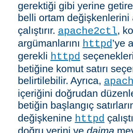
gerektiği gibi yerine getir
belli ortam değişkenlerini
çalıştırır.
, k
apache2ctl
argümanlarını
’ye 
httpd
gerekli
seçenekler
httpd
betiğine komut satırı seçe
belirtilebilir. Ayrıca,
apac
içeriğini doğrudan düzenl
betiğin başlangıç satırlar
değişkenine
çalışt
httpd
doğru yerini ve
daima
mev