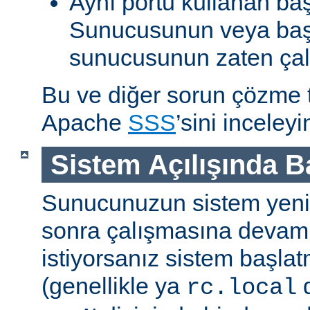
Aynı portu kullanan ba
Sunucusunun veya baş
sunucusunun zaten çal
Bu ve diğer sorun çözme ta
Apache
SSS
’sini inceleyi
Sistem Açılışında 
Sunucunuzun sistem yenid
sonra çalışmasına devam
istiyorsanız sistem başlat
(genellikle ya
d
rc.local