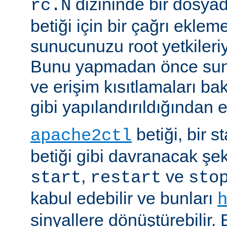
dizininde bir dosyad
rc.N
betiği için bir çağrı eklem
sunucunuzu root yetkileriy
Bunu yapmadan önce sun
ve erişim kısıtlamaları ba
gibi yapılandırıldığından 
betiği, bir s
apache2ctl
betiği gibi davranacak şek
,
ve
start
restart
sto
kabul edebilir ve bunları
sinyallere dönüştürebilir