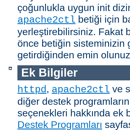
çoğunlukla uygun init dizi
betiği için b
apache2ctl
yerleştirebilirsiniz. Fak
önce betiğin sisteminizin 
getirdiğinden emin olunuz
Ek Bilgiler
,
ve s
httpd
apache2ctl
diğer destek programların
seçenekleri hakkında ek b
Destek Programları
sayfas