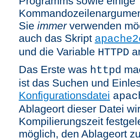
Programms sowie einige
Kommandozeilenargument
Sie
immer
verwenden möc
auch das Skript
apache2
und die Variable
am
HTTPD
Das Erste was
mac
httpd
ist das Suchen und Einle
Konfigurationsdatei
apac
Ablageort dieser Datei wi
Kompilierungszeit festgele
möglich, den Ablageort zu