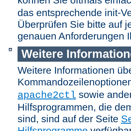
können Sie oftmals einfa
das entsprechende init-Ve
Überprüfen Sie bitte auf j
genauen Anforderungen I
Weitere Informatio
Weitere Informationen üb
Kommandozeilenoptione
sowie ande
apache2ctl
Hilfsprogrammen, die dem
sind, sind auf der Seite
Se
Hilfsprogramme
verfügbar.