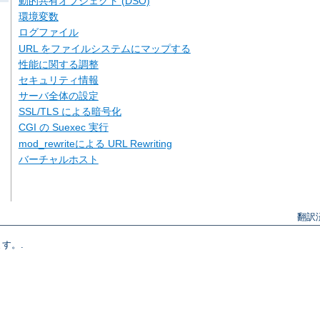
動的共有オブジェクト (DSO)
環境変数
ログファイル
URL をファイルシステムにマップする
性能に関する調整
セキュリティ情報
サーバ全体の設定
SSL/TLS による暗号化
CGI の Suexec 実行
mod_rewriteによる URL Rewriting
バーチャルホスト
翻訳
す。.