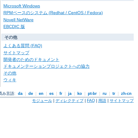
Microsoft Windows
RPMベースのシステム (Redhat / CentOS / Fedora)
Novell NetWare
EBCDIC 版
その他
よくある質問 (FAQ)
サイトマップ
開発者のためのドキュメント
ドキュメンテーションプロジェクトへの協力
その他
ウィキ
済み言語:
da
|
de
|
en
|
es
|
fr
|
ja
|
ko
|
pt-br
|
ru
|
tr
|
zh-cn
モジュール
|
ディレクティブ
|
FAQ
|
用語
|
サイトマップ