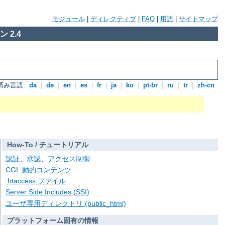
モジュール
|
ディレクティブ
|
FAQ
|
用語
|
サイトマップ
 2.4
済み言語:
da
|
de
|
en
|
es
|
fr
|
ja
|
ko
|
pt-br
|
ru
|
tr
|
zh-cn
How-To / チュートリアル
認証、承認、アクセス制御
CGI: 動的コンテンツ
.htaccess ファイル
Server Side Includes (SSI)
ユーザ専用ディレクトリ (public_html)
プラットフォーム固有の情報