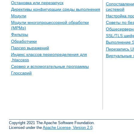
Остановка или перезапуск
Сопоставлени
системой
Директивы конфигурации среды выполнения
Настройка пр
Модули
Советы по бе
Модули многопроцессорной обработки
(MPMs)
Общесерверн
Фильтры
SSL/TLS шиф
Обработчики
Выполнение S
Парсер выражений
Перезапись U
Индекс классов переопределения для
Виртуальные 
.htaccess
Сервер и вспомогательные программы
Глоссарий
Copyright 2021 The Apache Software Foundation.
Licensed under the
Apache License, Version 2.0
.