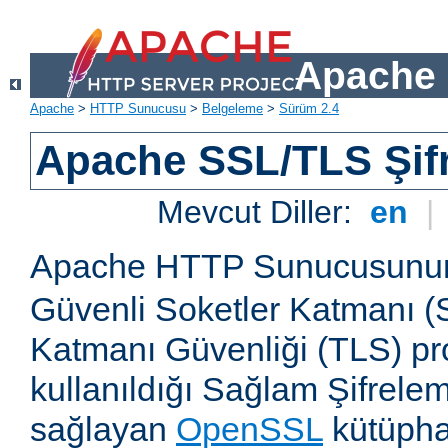
Apache 
Apache
>
HTTP Sunucusu
>
Belgeleme
>
Sürüm 2.4
Apache SSL/TLS Şif
Mevcut Diller:
en
|
Apache HTTP Sunucusun
Güvenli Soketler Katmanı (
Katmanı Güvenliği (TLS) pro
kullanıldığı Sağlam Şifrele
sağlayan
OpenSSL
kütüpha