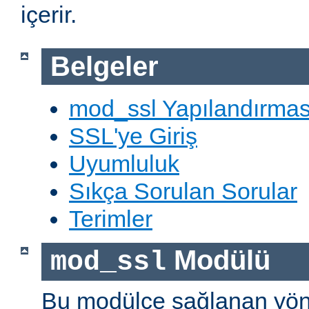
içerir.
Belgeler
mod_ssl Yapılandırmas
SSL'ye Giriş
Uyumluluk
Sıkça Sorulan Sorular
Terimler
Modülü
mod_ssl
Bu modülce sağlanan yön