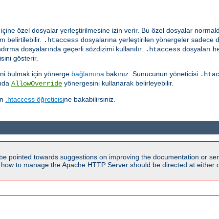
çine özel dosyalar yerleştirilmesine izin verir. Bu özel dosyalar norma
 belirtilebilir.
dosyalarına yerleştirilen yönergeler sadece 
.htaccess
ırma dosyalarında geçerli sözdizimi kullanılır.
dosyaları he
.htaccess
ini gösterir.
ğini bulmak için yönerge
bağlamına
bakınız. Sunucunun yöneticisi
.hta
ında
yönergesini kullanarak belirleyebilir.
AllowOverride
in
.htaccess öğreticisi
ne bakabilirsiniz.
be pointed towards suggestions on improving the documentation or ser
n how to manage the Apache HTTP Server should be directed at either ou