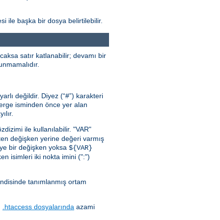
 ile başka bir dosya belirtilebilir.
aksa satır katlanabilir; devamı bir
ulunmamalıdır.
lı değildir. Diyez (“#”) karakteri
önerge isminden önce yer alan
ılır.
zdizimi ile kullanılabilir. "VAR"
ten değişken yerine değeri varmış
iye bir değişken yoksa
${VAR}
n isimleri iki nokta imini (":")
endisinde tanımlanmış ortam
.
.htaccess dosyalarında
azami