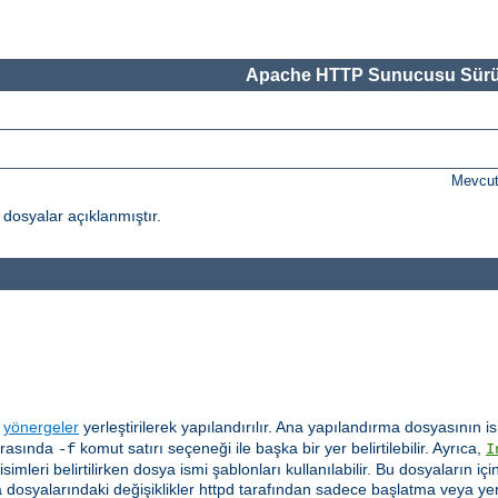
Apache HTTP Sunucusu Sürü
Mevcut
osyalar açıklanmıştır.
a
yönergeler
yerleştirilerek yapılandırılır. Ana yapılandırma dosyasının
sırasında
komut satırı seçeneği ile başka bir yer belirtilebilir. Ayrıca,
-f
I
imleri belirtilirken dosya ismi şablonları kullanılabilir. Bu dosyaların
rma dosyalarındaki değişiklikler httpd tarafından sadece başlatma veya y