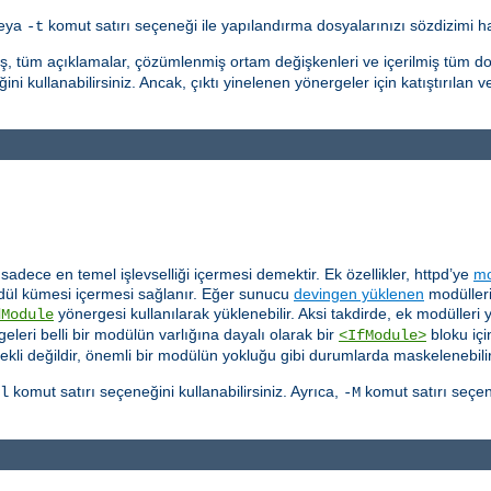
veya
komut satırı seçeneği ile yapılandırma dosyalarınızı sözdizimi hat
-t
ış, tüm açıklamalar, çözümlenmiş ortam değişkenleri ve içerilmiş tüm do
ni kullanabilirsiniz. Ancak, çıktı yinelenen yönergeler için katıştırılan v
dece en temel işlevselliği içermesi demektir. Ek özellikler, httpd’ye
mo
ül kümesi içermesi sağlanır. Eğer sunucu
devingen yüklenen
modülleri
yönergesi kullanılarak yüklenebilir. Aksi takdirde, ek modülleri
dModule
eleri belli bir modülün varlığına dayalı olarak bir
bloku içi
<IfModule>
ekli değildir, önemli bir modülün yokluğu gibi durumlarda maskelenebilir
komut satırı seçeneğini kullanabilirsiniz. Ayrıca,
komut satırı seçen
l
-M