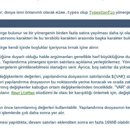
r; dosya ismi öntanımlı olarak
olup
yönergesi
mime.types
TypesConfig
ge bulunur ve bir yönergenin birden fazla satıra yayılması daha iyi olac
ı, satırsonu karakteri ile bu tersbölü karakteri arasında başka karakter b
irge kendi içinde boşluklar içeriyorsa tırnak içine alınır.
üğüne duyarlı olduğu halde argümanları genellikle harf büyüklüğüne duyar
rlar. Yapılandırma yönergesi içeren satırlara açıklama yerleştirilemez. Y
ergelerin girintilenebilmesi olanağını verir. Ayrıca, boş satırlar da yoksay
eğişkenlerin değerleri, yapılandırma dosyasının satırlarında
sö
${VAR}
eğeri yapılandırma dosyasının bu noktasında yerine konacak ve orada za
anmış değişkenler kabuğun ortam değişkenlerinden önceliklidir. "VAR" d
ılanır.
sözdizimi ile olası bir karışıklığı önlemek için, değişke
RewriteMap
 önce tanımlanmış değerleri kullanılabilir. Yapılandırma dosyasının k
 işlemlerde çok daha sonra yer alır.
esi yapıldıkta, devam satırları eklenditen sonra en fazla 16MiB olabilir