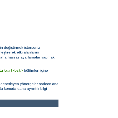
n değiştirmek isterseniz
leştirerek etki alanlarını
göre daha hassas ayarlamalar yapmak
bölümleri içine
irtualHost>
yı denetleyen yönergeler sadece ana
u konuda daha ayrıntılı bilgi