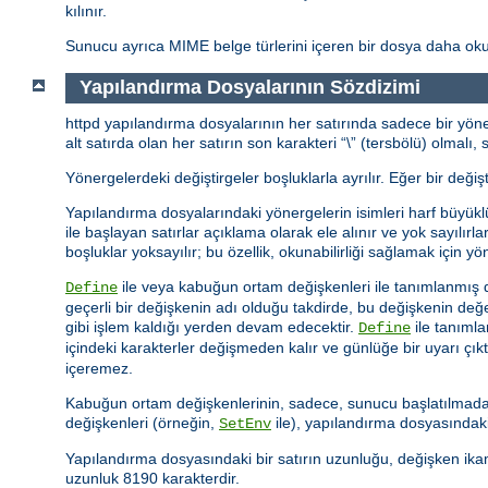
kılınır.
Sunucu ayrıca MIME belge türlerini içeren bir dosya daha oku
Yapılandırma Dosyalarının Sözdizimi
httpd yapılandırma dosyalarının her satırında sadece bir yöner
alt satırda olan her satırın son karakteri “\” (tersbölü) olmal
Yönergelerdeki değiştirgeler boşluklarla ayrılır. Eğer bir değişt
Yapılandırma dosyalarındaki yönergelerin isimleri harf büyükl
ile başlayan satırlar açıklama olarak ele alınır ve yok sayılı
boşluklar yoksayılır; bu özellik, okunabilirliği sağlamak için yön
ile veya kabuğun ortam değişkenleri ile tanımlanmış d
Define
geçerli bir değişkenin adı olduğu takdirde, bu değişkenin d
gibi işlem kaldığı yerden devam edecektir.
ile tanıml
Define
içindeki karakterler değişmeden kalır ve günlüğe bir uyarı çıkt
içeremez.
Kabuğun ortam değişkenlerinin, sadece, sunucu başlatılmadan
değişkenleri (örneğin,
ile), yapılandırma dosyasındaki
SetEnv
Yapılandırma dosyasındaki bir satırın uzunluğu, değişken ikam
uzunluk 8190 karakterdir.