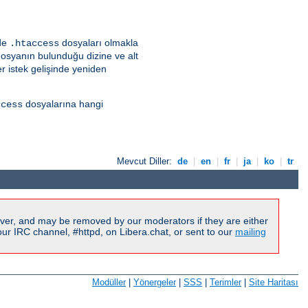
lde
dosyaları olmakla
.htaccess
dosyanın bulunduğu dizine ve alt
r istek gelişinde yeniden
dosyalarına hangi
ccess
Mevcut Diller:
de
|
en
|
fr
|
ja
|
ko
|
tr
ver, and may be removed by our moderators if they are either
r IRC channel, #httpd, on Libera.chat, or sent to our
mailing
Modüller
|
Yönergeler
|
SSS
|
Terimler
|
Site Haritası