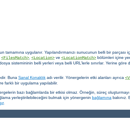
n tamamına uygulanır. Yapılandırmanızı sunucunun belli bir parçası içi
,
,
ve
bölümleri içine yer
<FilesMatch>
<Location>
<LocationMatch>
rı dosya sistemininin belli yerleri veya belli URL’lerle sınırlar. Yerine 
tedir. Buna
Sanal Konaklık
adı verilir. Yönergelerin etki alanları ayrıca
<V
re farklı bir uygulama yapılabilir.
önergelerin bazı bağlamlarda bir etkisi olmaz. Örneğin, süreç oluşturma
ğlama yerleştirilebileceğini bulmak için yönergenin
bağlamına
bakınız. B
şır
.