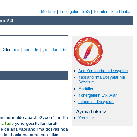
Modüller
|
Yönergeler
|
SSS
|
Terimler
|
Site Haritası
m 2.4
 Diller:
de
|
en
|
fr
|
ja
|
ko
|
tr
Ana Yapılandırma Dosyaları
Yapılandırma Dosyalarının
Sözdizimi
Modüller
Yönergelerin Etki Alanı
.htaccess Dosyaları
Ayrıca bakınız:
 ismi normalde
’tur. Bu
apache2.conf
Yorumlar
yönergesi kullanılarak
nclude
 içine de ana yapılandırma dosyasında
eniden başlatma sırasında etkin