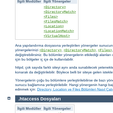
İlgili Modüller
İlgili Yönergeler
<Directory>
<DirectoryMatch>
<Files>
<FilesMatch>
<Location>
<LocationMatch>
<VirtualHost>
Ana yapılandırma dosyasına yerleştirilen yönergeler sunucunu
yönergelerinizi
,
,
<Directory>
<DirectoryMatch>
<Files>
değiştirebilirsiniz. Bu bölümler yönergelerin etkilediği alanla
için bu bölgeler iç içe de kullanılabilir.
httpd, çok sayıda farklı siteyi aynı anda sunabilecek yetenek
konarak da değiştirilebilir. Böylece belli bir siteye gelen istekle
Yönergelerin çoğu bu bölümlere yerleştirilebilirse de bazı y
sunucu bağlamına yerleştirilebilir. Hangi yönergenin hangi ba
edinmek için:
Directory, Location ve Files Bölümleri Nasıl Çalı
.htaccess Dosyaları
İlgili Modüller
İlgili Yönergeler