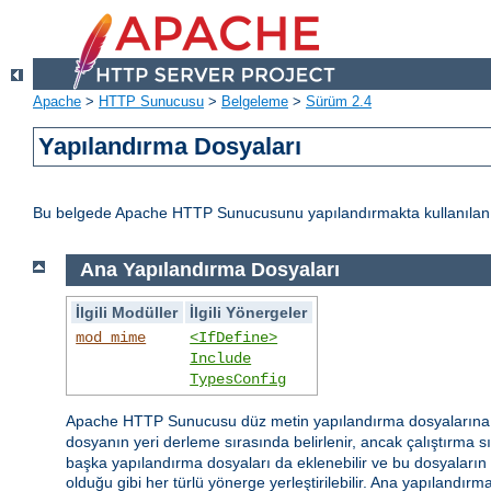
Apache
>
HTTP Sunucusu
>
Belgeleme
>
Sürüm 2.4
Yapılandırma Dosyaları
Bu belgede Apache HTTP Sunucusunu yapılandırmakta kullanılan d
Ana Yapılandırma Dosyaları
İlgili Modüller
İlgili Yönergeler
mod_mime
<IfDefine>
Include
TypesConfig
Apache HTTP Sunucusu düz metin yapılandırma dosyaların
dosyanın yeri derleme sırasında belirlenir, ancak çalıştırma 
başka yapılandırma dosyaları da eklenebilir ve bu dosyaların is
olduğu gibi her türlü yönerge yerleştirilebilir. Ana yapılandı