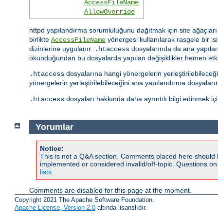
AccessFileName
AllowOverride
httpd yapılandırma sorumluluğunu dağıtmak için site ağaçları i
birlikte
yönergesi kullanılarak rasgele bir isim
AccessFileName
dizinlerine uygulanır.
dosyalarında da ana yapıland
.htaccess
okunduğundan bu dosyalarda yapılan değişiklikler hemen etkis
dosyalarına hangi yönergelerin yerleştirilebilece
.htaccess
yönergelerin yerleştirilebileceğini ana yapılandırma dosyalar
dosyaları hakkında daha ayrıntılı bilgi edinmek iç
.htaccess
Yorumlar
Notice:
This is not a Q&A section. Comments placed here should 
implemented or considered invalid/off-topic. Questions o
lists
.
Comments are disabled for this page at the moment.
Copyright 2021 The Apache Software Foundation.
Apache License, Version 2.0
altında lisanslıdır.