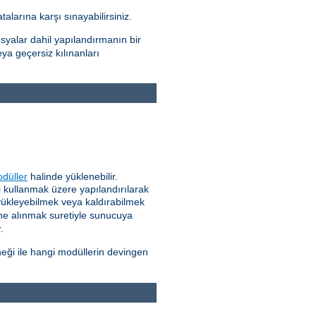
alarına karşı sınayabilirsiniz.
syalar dahil yapılandırmanın bir
eya geçersiz kılınanları
düller
halinde yüklenebilir.
 kullanmak üzere yapılandırılarak
 yükleyebilmek veya kaldırabilmek
ne alınmak suretiyle sunucuya
.
eği ile hangi modüllerin devingen