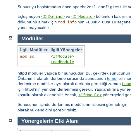
Sunucuyu başlatmadan önce
ile 
apache2ctl configtest
Eşleşmeyen
ve
bölümleri kaldırılm
<IfDefine>
<IfModule>
dökümünü almak için
'nun
seçeneği
mod_info
-DDUMP_CONFIG
yansıtmayacaktır.
Modüller
İlgili Modüller
İlgili Yönergeler
mod_so
<IfModule>
LoadModule
httpd modüler yapıda bir sunucudur. Bu, çekirdek sunucunun sa
Öntanımlı olarak, derleme sırasında sunucunun
temel
bir mod
derlenirse modüller ayrı olarak derlenip gerektiği zaman
Loa
için httpd’nin yeniden derlenmesi gerekir. Yapılandırma yönerg
koşullu olarak eklenebilir. Ancak,
yönergeleri ger
<IfModule>
Sunucunun içinde derlenmiş modüllerin listesini görmek için
-
olarak yüklendiğini görebilirsiniz.
Yönergelerin Etki Alanı